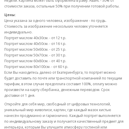
недели. Картина может быть оформлена в раму. Аванс - 50% от
стоимости заказа, остальные 50% при получении готовой работы.
Цены:
Цена указана за одного человека, изображение - по грудь.
Стоимость за изображение нескольких человек уточняется
индивидуально.
Портрет маслом 40х30см. - от 12 т.р.
Портрет маслом 40х50см. - от 16 т.р.
Портрет маслом 50х60см. - от 25 т.р.
Портрет маслом 50х70см. - от 30 т.р.
Портрет маслом 60х80см. - от 40 т.р.
Портрет маслом 80х100см. - от 60 т.р.
Если Вы находитесь далеко от Екатеринбурга, то портрет можно
будет доставить по почте или транспортной компанией по текущим
тарифам, в этом случае предоплата составит 100%, оплату можно
произвести на карту сбербанка, денежным переводом. Срок
доставки от 1 дня.
Откройте для себя мир, свободный от цифровых технологий,
уникальный мир живописи, картин, где каждый мазок кистью
нанесён продуманно и гармонично. Каждый портрет выполняется
по индивидуальному заказу и получается качественный предмет для
интерьера, которым Вы улучшите атмосферу гостиной или