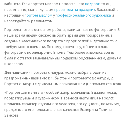
кабинета. Если портрет маслом на холсте – это
подарок
, то он,
несомненно, станет лучшим
презентом на праздник
. Заказывайте
настоящий
портрет маслом
у
профессионального художника
и
наслаждайтесь результатом.
Портреты – это, в основном работы, написанные по фотографии. В
наше время людям сложно выбрать время для позирования, а
создание классического портрета с прорисовкой и детальностью
требует много времени. Поэтому, конечно, удобнее выслать
фотографию по электронной почте. Тем более живопись всегда
была и остаётся замечательным подарком родственникам, друзьям
и коллегам.
Для написания портрета с натуры, можно выбрать один из
предложенных вариантов: 1. быстрый портрет-этюд с натуры, 2.
Портрет с натуры с длительным позированием (несколько сеансов).
«Портрет для меня это - особый жанр, молчаливый диалог между
портретируемым и художником. Перенося черты лица на холст,
изучаешь характер отдельного человека, его сущность, показывая,
прежде всего его положительные качества» Екатерина Тютина-
Зайкова.