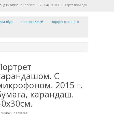
о, д.15 офис 38
Телефон: +7(904)986-00-96
Карта проезда
теринбург
Портрет детей
Портрет военного
Портрет
карандашом. С
микрофоном. 2015 г.
Бумага, карандаш.
40х30см.
личие: Предзаказ