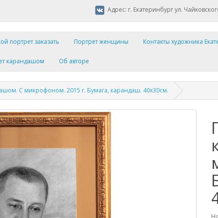
Адрес: г. Екатеринбург ул. Чайковског
ой портрет заказать
Портрет женщины
Контакты художника Ека
ет карандашом
Об авторе
ашом. С микрофоном. 2015 г. Бумага, карандаш. 40х30см.
На