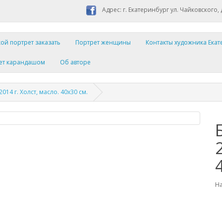
Адрес: г. Екатеринбург ул. Чайковского, 
ой портрет заказать
Портрет женщины
Контакты художника Ека
ет карандашом
Об авторе
014 г. Холст, масло. 40х30 см.
На