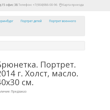
д.15 офис 38
Телефон: +7(904)986-00-96
Карта проезда
теринбург
Портрет детей
Портрет военного
Брюнетка. Портрет.
2014 г. Холст, масло.
40х30 см.
личие: Предзаказ