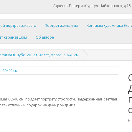
Адрес: г. Екатеринбург ул. Чайковского, д.15
ой портрет заказать
Портрет женщины
Контакты художника Ека
ет карандашом
Об авторе
вушка в шубе. 2012 г. Холст, масло. 60х40 см.
мат 60х40 см. придаёт портрету строгости, выдержанная светлая
рет - отличный подарок на день рождения.
На