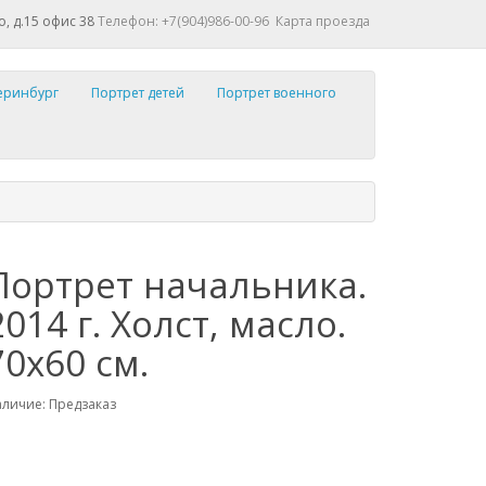
о, д.15 офис 38
Телефон: +7(904)986-00-96
Карта проезда
теринбург
Портрет детей
Портрет военного
Портрет начальника.
2014 г. Холст, масло.
70х60 см.
личие: Предзаказ