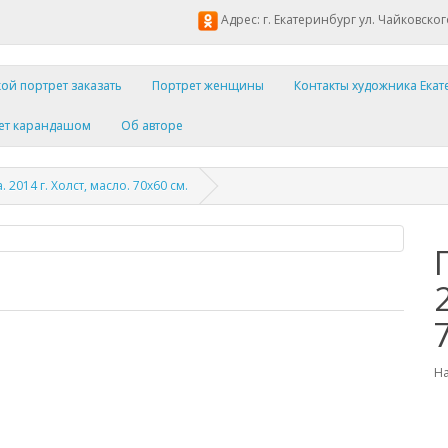
Адрес: г. Екатеринбург ул. Чайковског
ой портрет заказать
Портрет женщины
Контакты художника Ека
ет карандашом
Об авторе
 2014 г. Холст, масло. 70х60 см.
На